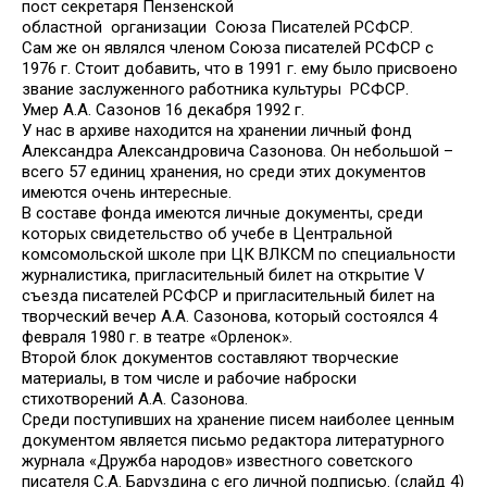
пост секретаря Пензенской
областной организации Союза Писателей РСФСР.
Сам же он являлся членом Союза писателей РСФСР с
1976 г. Стоит добавить, что в 1991 г. ему было присвоено
звание заслуженного работника культуры РСФСР.
Умер А.А. Сазонов 16 декабря 1992 г.
У нас в архиве находится на хранении личный фонд
Александра Александровича Сазонова. Он небольшой –
всего 57 единиц хранения, но среди этих документов
имеются очень интересные.
В составе фонда имеются личные документы, среди
которых свидетельство об учебе в Центральной
комсомольской школе при ЦК ВЛКСМ по специальности
журналистика, пригласительный билет на открытие V
cъезда писателей РСФСР и пригласительный билет на
творческий вечер А.А. Сазонова, который состоялся 4
февраля 1980 г. в театре «Орленок».
Второй блок документов составляют творческие
материалы, в том числе и рабочие наброски
стихотворений А.А. Сазонова.
Среди поступивших на хранение писем наиболее ценным
документом является письмо редактора литературного
журнала «Дружба народов» известного советского
писателя С.А. Баруздина с его личной подписью. (слайд 4)