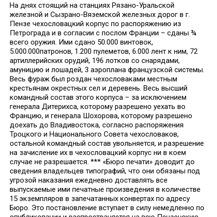
На днях стоящий на станциях Рязано-Уральской
железной и Сызрано-Вяземской железных дорог в г.
Пензе чехословацкий корпус по распоряжению из
Петрограда и в согласии с послом Франции – сданы ¾
всего оружия. Ими сдано 50.000 винтовок,
5.000.000патронов, 1.200 пулеметов, 6.000 лент к ним, 72
артиллерийских орудий, 196 лотков со снарядами,
амуницию и лошадей, 3 аэроплана французской системы.
Весь фураж был роздан чехословаками местным
крестьянам окрестных сел и деревень. Весь высший
командный состав этого корпуса – за исключением
генерала Дитерихса, которому разрешено уехать во
Францию, и генерала Шохорова, которому разрешено
доехать до Владивостока, согласно распоряжения
Троцкого и Национального Совета чехословаков,
остальной командный состав увольняется, и разрешение
на зачисление их в чехословацкий корпус ни в коем
случае не разрешается. *** «Бюро печати» доводит до
сведения владельцев типографий, что они обязаны под
угрозой наказания ежедневно доставлять все
выпускаемые ими печатные произведения в количестве
15 экземпляров в запечатанных конвертах по адресу
Бюро. Это постановление вступает в силу немедленно по