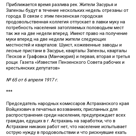
Приближается время разлива рек. Жители Засурья и
Запензы будут в течение нескольких недель отрезаны от
города. В связи с этим пензенская городская
продовольственная коллегия отпускает в лавки муку на
потребность населения затопляемых половодьем мест
так же на две недели вперед. Имеют право на получение
муки вперед на две недели жители следующих
местностей и кварталов: Шуист, кожевенные заводы и
лесные пристани в Засурье, кварталы Запензы, кварталы
Песков и Графовка (Манчжурия) и первая, вторая и третья
рощи. Газета «Известия Пензенского Совета рабочих и
крестьянских депутатов»
№ 65 от 6 апреля 1917 г.
***
Председатель народных комиссаров Астраханского края
Войцехович в печатных воззваниях, присланных для
распространения среди населения, предупреждает всех
граждан, едущих в г. Астрахань на заработки, что в
Астрахани никаких работ нет, что население испытывает
острую нужду в продовольствии и что рискнувшие ехать