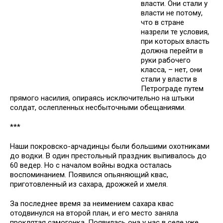
власти. Они стали у
власти не потому,
что в стране
назрели те условия,
при которых власть
должна перейти в
руки рабочего
класса, – нет, они
стали у власти в
Петрограде путем
прямого насилия, опираясь исключительно на штыки
солдат, ослепленных несбыточными обещаниями.
***
Наши покровско-арчадинцы были большими охотниками
до водки. В один престольный праздник выпивалось до
60 ведер. Но с началом войны водка осталась
воспоминанием. Появился опьяняющий квас,
приготовленный из сахара, дрожжей и хмеля.
За последнее время за неимением сахара квас
отодвинулся на второй план, и его место заняла
проклятая самогонка. Появилась она у нас в селе уже