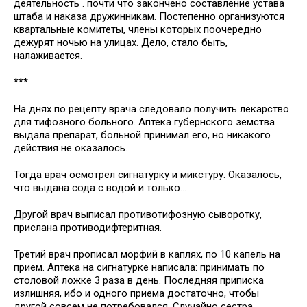
деятельность . почти что закончено составление устава
штаба и наказа дружинникам. Постепенно организуются
квартальные комитеты, члены которых поочередно
дежурят ночью на улицах. Дело, стало быть,
налаживается.
***
На днях по рецепту врача следовало получить лекарство
для тифозного больного. Аптека губернского земства
выдала препарат, больной принимал его, но никакого
действия не оказалось.
Тогда врач осмотрел сигнатурку и микстуру. Оказалось,
что выдана сода с водой и только…
Другой врач выписал противотифозную сыворотку,
прислана противодифтеритная.
Третий врач прописал морфий в каплях, по 10 капель на
прием. Аптека на сигнатурке написала: принимать по
столовой ложке 3 раза в день. Последняя приписка
излишняя, ибо и одного приема достаточно, чтобы
другой совсем не потребовался. Случайно сестра