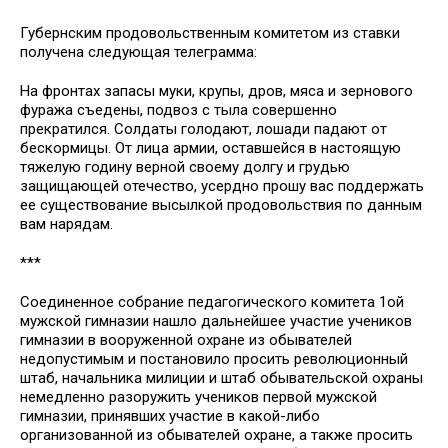
Губернским продовольственным комитетом из ставки
получена следующая телеграмма:
На фронтах запасы муки, крупы, дров, мяса и зернового
фуража съедены, подвоз с тыла совершенно
прекратился. Солдаты голодают, лошади падают от
бескормицы. От лица армии, оставшейся в настоящую
тяжелую годину верной своему долгу и грудью
защищающей отечество, усердно прошу вас поддержать
ее существование высылкой продовольствия по данным
вам нарядам.
***
Соединенное собрание педагогического комитета 1ой
мужской гимназии нашло дальнейшее участие учеников
гимназии в вооруженной охране из обывателей
недопустимым и постановило просить революционный
штаб, начальника милиции и штаб обывательской охраны
немедленно разоружить учеников первой мужской
гимназии, принявших участие в какой-либо
организованной из обывателей охране, а также просить