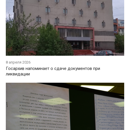
8 апреля 2026
Госaрхив напоминает o сдaче документов при
ликвидaции