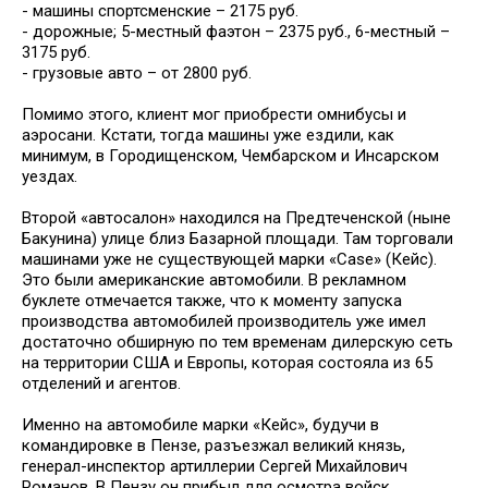
- машины спортсменские – 2175 руб.
- дорожные; 5-местный фаэтон – 2375 руб., 6-местный –
3175 руб.
- грузовые авто – от 2800 руб.
Помимо этого, клиент мог приобрести омнибусы и
аэросани. Кстати, тогда машины уже ездили, как
минимум, в Городищенском, Чембарском и Инсарском
уездах.
Второй «автосалон» находился на Предтеченской (ныне
Бакунина) улице близ Базарной площади. Там торговали
машинами уже не существующей марки «Case» (Кейс).
Это были американские автомобили. В рекламном
буклете отмечается также, что к моменту запуска
производства автомобилей производитель уже имел
достаточно обширную по тем временам дилерскую сеть
на территории США и Европы, которая состояла из 65
отделений и агентов.
Именно на автомобиле марки «Кейс», будучи в
командировке в Пензе, разъезжал великий князь,
генерал-инспектор артиллерии Сергей Михайлович
Романов. В Пензу он прибыл для осмотра войск.