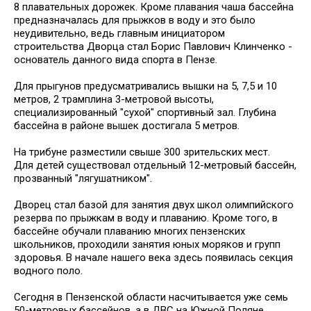
8 плавательных дорожек. Кроме плавания чаша бассейна
предназначалась для прыжков в воду и это было
неудивительно, ведь главным инициатором
строительства Дворца стал Борис Павлович Клинченко -
основатель данного вида спорта в Пензе.
Для прыгунов предусматривались вышки на 5, 7,5 и 10
метров, 2 трамплина 3-метровой высоты,
специализированный "сухой" спортивный зал. Глубина
бассейна в районе вышек достигала 5 метров.
На трибуне разместили свыше 300 зрительских мест.
Для детей существовал отдельный 12-метровый бассейн,
прозванный "лягушатником".
Дворец стал базой для занятия двух школ олимпийского
резерва по прыжкам в воду и плаванию. Кроме того, в
бассейне обучали плаванию многих пензенских
школьников, проходили занятия юных моряков и групп
здоровья. В начале нашего века здесь появилась секция
водного поло.
Сегодня в Пензенской области насчитывается уже семь
50-метровых бассейнов, а в ДВС на Южной Поляне