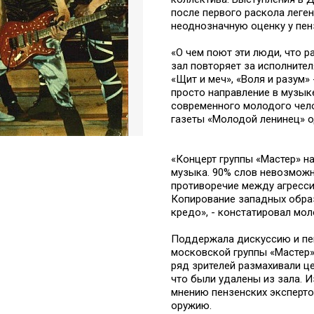
после первого раскола леге
неоднозначную оценку у пен
«О чем поют эти люди, что 
зал повторяет за исполнител
«Щит и меч», «Воля и разум» 
просто направление в музыке
современного молодого чело
газеты «Молодой ленинец» о
«Концерт группы «Мастер» н
музыка. 90% слов невозможн
противоречие между агресси
Копирование западных образ
кредо», - констатировал мо
Поддержала дискуссию и пен
московской группы «Мастер»
ряд зрителей размахивали ц
что были удалены из зала. 
мнению пензенских эксперт
оружию.