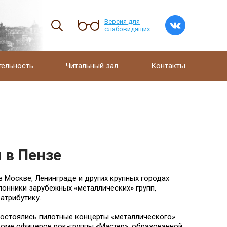
Версия для
слабовидящих
тельность
Читальный зал
Контакты
 в Пензе
 в Москве, Ленинграде и других крупных городах
онники зарубежных «металлических» групп,
атрибутику.
 состоялись пилотные концерты «металлического»
Доме офицеров рок-группы «Мастер», образованной