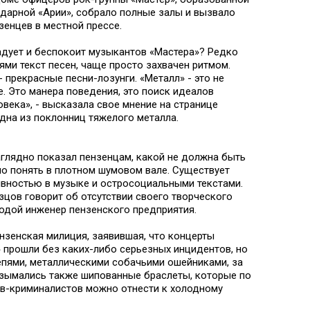
ндарной «Арии», собрало полные залы и вызвало
зенцев в местной прессе.
радует и беспокоит музыкантов «Мастера»? Редко
ями текст песен, чаще просто захвачен ритмом.
- прекрасные песни-лозунги. «Металл» - это не
. Это манера поведения, это поиск идеалов
века», - высказала свое мнение на странице
дна из поклонниц тяжелого металла.
аглядно показал пензенцам, какой не должна быть
о понять в плотном шумовом вале. Существует
вностью в музыке и остросоциальными текстами.
цов говорит об отсутствии своего творческого
лодой инженер пензенского предприятия.
зенская милиция, заявившая, что концерты
 прошли без каких-либо серьезных инцидентов, но
епями, металлическими собачьими ошейниками, за
Изымались также шипованные браслеты, которые по
ов-криминалистов можно отнести к холодному