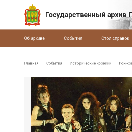
Государственный архив 
Об архиве
События
Стол справок
Главная
—
События
—
Исторические хроники
—
Рок-ко