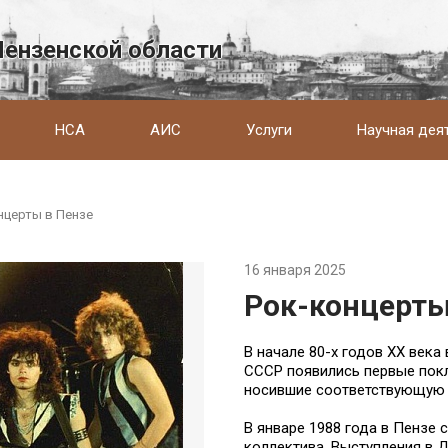
Пензенской области
НСА
АИС
Услуги
Научная дея
нцерты в Пензе
16 января 2025
Рок-концерты
В начале 80-х годов XX века
СССР появились первые покл
носившие соответствующую 
В январе 1988 года в Пензе
коллектива. Выступления в 