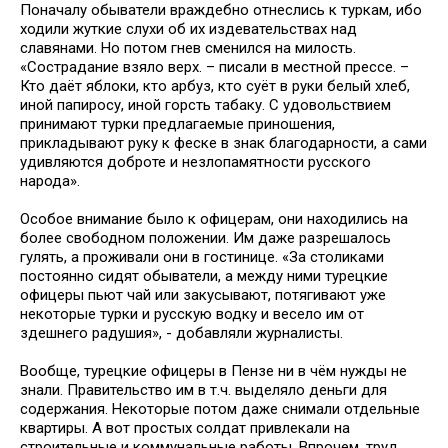
Поначалу обыватели враждебно отнеслись к туркам, ибо
ходили жуткие слухи об их издевательствах над
славянами. Но потом гнев сменился на милость.
«Сострадание взяло верх. – писали в местной прессе. –
Кто даёт яблоки, кто арбуз, кто суёт в руки белый хлеб,
иной папиросу, иной горсть табаку. С удовольствием
принимают турки предлагаемые приношения,
прикладывают руку к феске в знак благодарности, а сами
удивляются доброте и незлопамятности русского
народа».
Особое внимание было к офицерам, они находились на
более свободном положении. Им даже разрешалось
гулять, а проживали они в гостинице. «За столиками
постоянно сидят обыватели, а между ними турецкие
офицеры пьют чай или закусывают, потягивают уже
некоторые турки и русскую водку и весело им от
здешнего радушия», - добавляли журналисты.
Вообще, турецкие офицеры в Пензе ни в чём нужды не
знали. Правительство им в т.ч. выделяло деньги для
содержания. Некоторые потом даже снимали отдельные
квартиры. А вот простых солдат привлекали на
строительные и коммунальные работы. Впрочем, труд