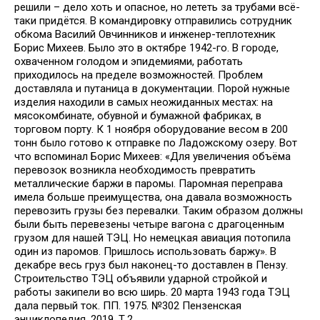
решили – дело хоть и опасное, но лететь за трубами всё-
таки придётся. В командировку отправились сотрудник
обкома Василий Овчинников и инженер-теплотехник
Борис Михеев. Было это в октябре 1942-го. В городе,
охваченном голодом и эпидемиями, работать
приходилось на пределе возможностей. Проблем
доставляла и путаница в документации. Порой нужные
изделия находили в самых неожиданных местах: на
мясокомбинате, обувной и бумажной фабриках, в
торговом порту. К 1 ноября оборудование весом в 200
тонн было готово к отправке по Ладожскому озеру. Вот
что вспоминал Борис Михеев: «Для увеличения объёма
перевозок возникла необходимость превратить
металлические баржи в паромы. Паромная переправа
имела больше преимущества, она давала возможность
перевозить грузы без перевалки. Таким образом должны
были быть перевезены четыре вагона с драгоценным
грузом для нашей ТЭЦ. Но немецкая авиация потопила
один из паромов. Пришлось использовать баржу». В
декабре весь груз был наконец-то доставлен в Пензу.
Строительство ТЭЦ объявили ударной стройкой и
работы закипели во всю ширь. 20 марта 1943 года ТЭЦ
дала первый ток. ПП. 1975. №302 Пензенская
энциклопедия, 2019. Т.2